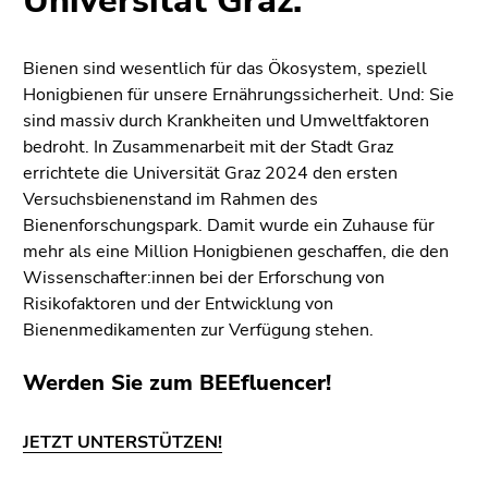
Universität Graz.
4)
Zu
den
Bienen sind wesentlich für das Ökosystem, speziell
Zusatzinformationen
Honigbienen für unsere Ernährungssicherheit. Und: Sie
(Zugriffstaste
sind massiv durch Krankheiten und Umweltfaktoren
5)
bedroht. In Zusammenarbeit mit der Stadt Graz
Zu
errichtete die Universität Graz 2024 den ersten
den
Versuchsbienenstand im Rahmen des
Seiteneinstellungen
Bienenforschungspark. Damit wurde ein Zuhause für
(Benutzer/Sprache)
mehr als eine Million Honigbienen geschaffen, die den
(Zugriffstaste
Wissenschafter:innen bei der Erforschung von
8)
Risikofaktoren und der Entwicklung von
Zur
Bienenmedikamenten zur Verfügung stehen.
Suche
(Zugriffstaste
Werden Sie zum BEEfluencer!
9)
JETZT UNTERSTÜTZEN!
Ende
dieses