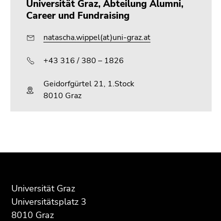
Universität Graz, Abteilung Alumni,
Career und Fundraising
natascha.wippel(at)uni-graz.at
+43 316 / 380 – 1826
Geidorfgürtel 21, 1.Stock
8010 Graz
Beginn
Ende
Ende
des
dieses
dieses
Seitenbereichs:
Seitenbereichs.
Seitenbereichs.
Zusatzinformationen:
Zur
Zur
Universität Graz
Übersicht
Übersicht
Universitätsplatz 3
der
der
Seitenbereiche
Seitenbereiche
8010 Graz